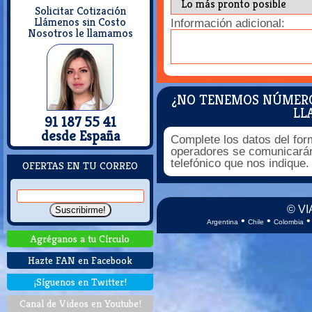
Solicitar Cotización
Llámenos sin Costo
Información adicional:
Nosotros le llamamos
¿NO TENEMOS NÚMEROS
LL
91 187 55 41
desde España
Complete los datos del for
operadores se comunicarán
telefónico que nos indique.
OFERTAS EN TU CORREO
© VI
•
•
Argentina
Chile
Colombia
Agréganos a tu Círculo
Hazte FAN en Facebook
¡Síguenos en Twitter!
Canal de Videos en Youtube!