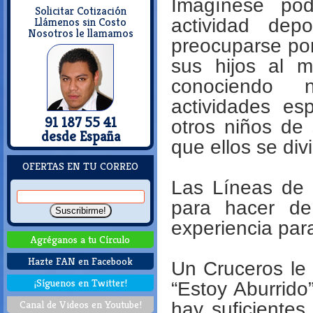
Imagínese pod
Solicitar Cotización
Llámenos sin Costo
actividad dep
Nosotros le llamamos
preocuparse por
sus hijos al m
conociendo 
actividades es
91 187 55 41
otros niños de
desde España
que ellos se di
OFERTAS EN TU CORREO
Las Líneas de 
para hacer de
experiencia par
Agréganos a tu Círculo
Hazte FAN en Facebook
Un Cruceros le 
¡Síguenos en Twitter!
“Estoy Aburrido
Canal de Videos en Youtube!
hay suficientes