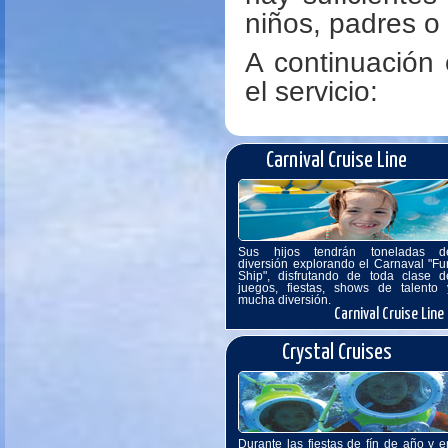
niños, padres o
A continuación
el servicio:
Carnival Cruise Line
Sus hijos tendrán toneladas d
diversión explorando el Carnaval "Fu
Ship", disfrutando de toda clase d
juegos, fiestas, shows de talento 
mucha diversión.
Carnival Cruise Line
Crystal Cruises
Durante las fiestas de fín de año y e