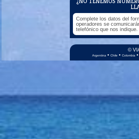
¿NO TENEMOS NÚMEROS
LL
Complete los datos del for
operadores se comunicarán
telefónico que nos indique.
© VI
•
•
Argentina
Chile
Colombia