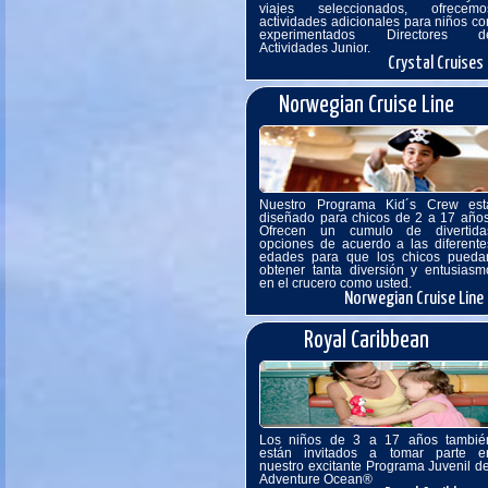
viajes seleccionados, ofrecemo
actividades adicionales para niños co
experimentados Directores d
Actividades Junior.
Crystal Cruises
Norwegian Cruise Line
Nuestro Programa Kid´s Crew est
diseñado para chicos de 2 a 17 años
Ofrecen un cumulo de divertida
opciones de acuerdo a las diferente
edades para que los chicos pueda
obtener tanta diversión y entusiasm
en el crucero como usted.
Norwegian Cruise Line
Royal Caribbean
Los niños de 3 a 17 años tambié
están invitados a tomar parte e
nuestro excitante Programa Juvenil de
Adventure Ocean®