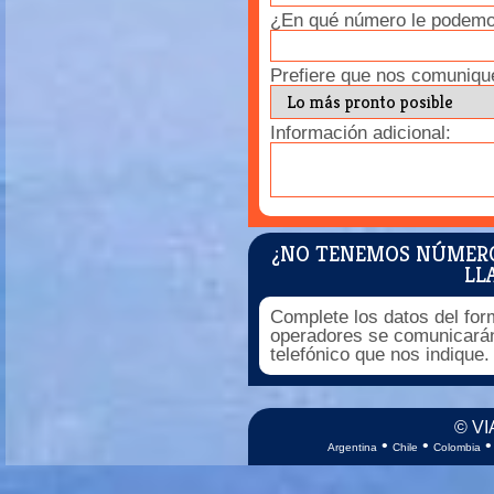
¿En qué número le podemos
Prefiere que nos comuniqu
Información adicional:
¿NO TENEMOS NÚMEROS
LL
Complete los datos del for
operadores se comunicarán
telefónico que nos indique.
© VI
•
•
Argentina
Chile
Colombia