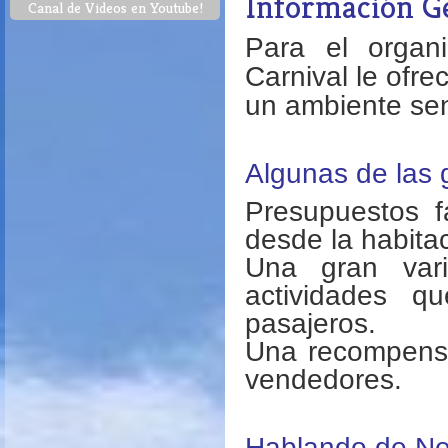
Información G
Canal de Videos en Youtube!
Para el organ
Carnival le ofr
un ambiente sen
Algunas de las 
Presupuestos f
desde la habita
Una gran var
actividades q
pasajeros.
Una recompensa
vendedores.
Hablando de Ne