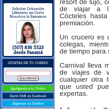
resort de lujo,
de viajar a l
Solicitar Cotización
Llámenos sin Costo
Cócteles hast
Nosotros le llamamos
premiación.
Un crucero es 
colegas, mient
(507) 836 5523
de tiempo para 
desde Panamá
OFERTAS EN TU CORREO
Carnival lleva 
de viajes de v
cualquier otra 
que usted pue
Agréganos a tu Círculo
expertas.
Hazte FAN en Facebook
¡Síguenos en Twitter!