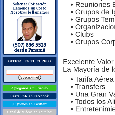
• Reuniones E
Solicitar Cotización
Llámenos sin Costo
• Grupos de I
Nosotros le llamamos
• Grupos Tem
• Organizacio
• Clubs
• Grupos Corp
(507) 836 5523
desde Panamá
Excelente Valor
OFERTAS EN TU CORREO
La Mayoría de l
• Tarifa Aérea
• Transfers
Agréganos a tu Círculo
• Una Gran V
Hazte FAN en Facebook
• Todos los A
¡Síguenos en Twitter!
• Entretenimi
Canal de Videos en Youtube!