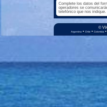
Complete los datos del for
operadores se comunicarán
telefónico que nos indique.
© VI
•
•
Argentina
Chile
Colombia